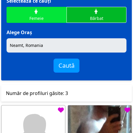
Selectează ce cauți
Femeie
Bărbat
Alege Oraș
Caută
Număr de profiluri găsite: 3