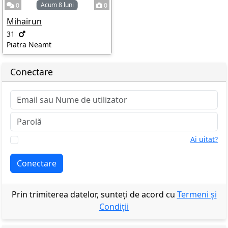
Acum 8 luni
0
0
Mihairun
31
Piatra Neamt
Conectare
Ai uitat?
Amintește-ți
Conectare
Prin trimiterea datelor, sunteți de acord cu
Termeni și
Condiții