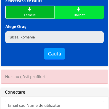
Selectează ce cauți
Femeie
Bărbat
Alege Oraș
Caută
Nu s-au găsit profiluri
Conectare