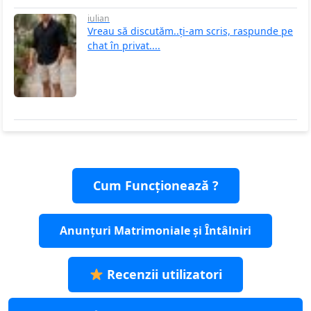
iulian
Vreau să discutăm..ți-am scris, raspunde pe
chat în privat....
Cum Funcționează ?
Anunțuri Matrimoniale și Întâlniri
Recenzii utilizatori