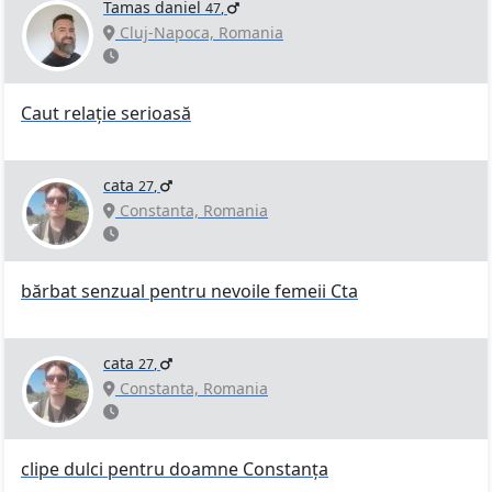
Tamas daniel
47
,
Cluj-Napoca, Romania
Caut relație serioasă
cata
27
,
Constanta, Romania
bărbat senzual pentru nevoile femeii Cta
cata
27
,
Constanta, Romania
clipe dulci pentru doamne Constanța