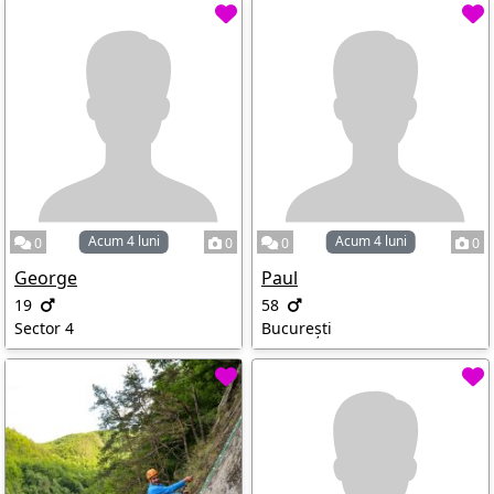
Acum 4 luni
Acum 4 luni
0
0
0
0
George
Paul
19
58
Sector 4
București