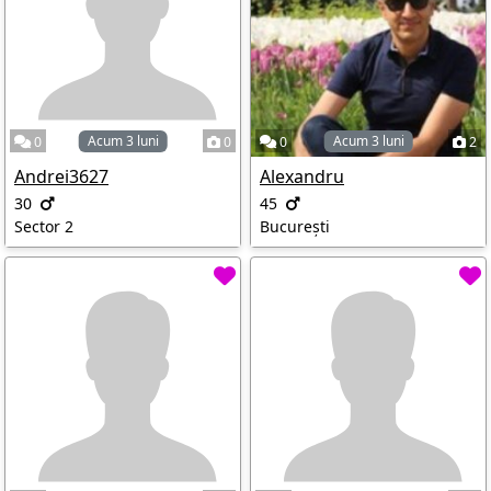
Acum 3 luni
Acum 3 luni
0
0
0
2
Andrei3627
Alexandru
30
45
Sector 2
București