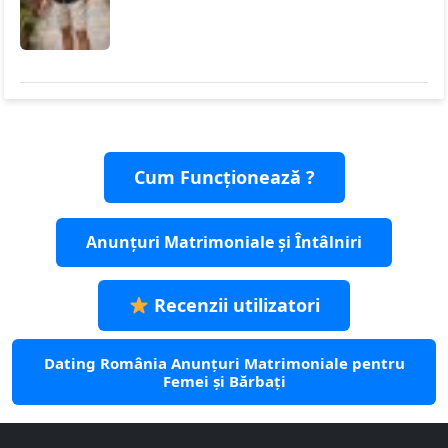
Cum Funcționează ?
Anunțuri Matrimoniale și Întâlniri
Recenzii utilizatori
Dating România Anunțuri Matrimoniale pentru
Femei și Bărbați