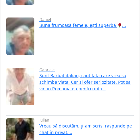
Daniel
Buna frumoasă femeie, ești superbă
...
Gabriele
Sunt Barbat italian, caut fata care vrea sa
schimba viata. Cer si ofer seriozitate. Pot sa
vin in Romania eu pentru inta...
iulian
Vreau să discutăm..ți-am scris, raspunde pe
chat în privat....