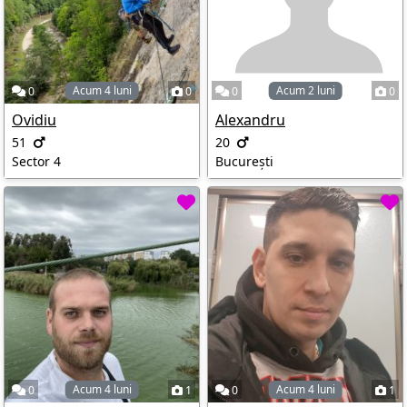
Acum 4 luni
Acum 2 luni
0
0
0
0
Ovidiu
Alexandru
51
20
Sector 4
București
Acum 4 luni
Acum 4 luni
0
1
0
1