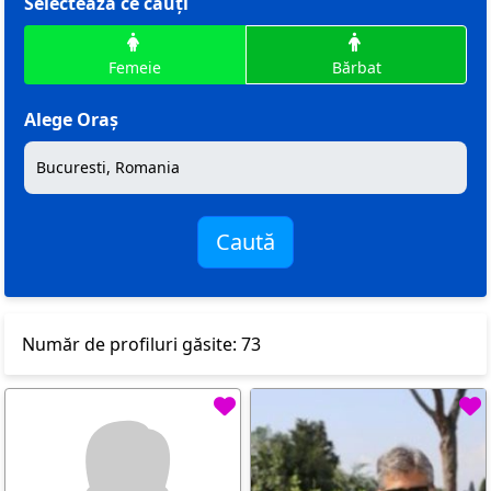
Selectează ce cauți
Femeie
Bărbat
Alege Oraș
Caută
Număr de profiluri găsite: 73