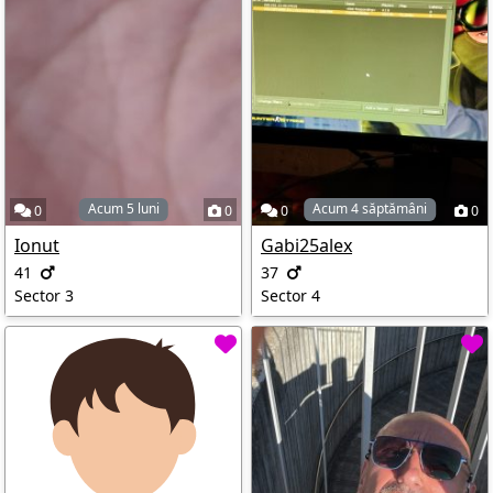
Acum 5 luni
Acum 4 săptămâni
0
0
0
0
Ionut
Gabi25alex
41
37
Sector 3
Sector 4