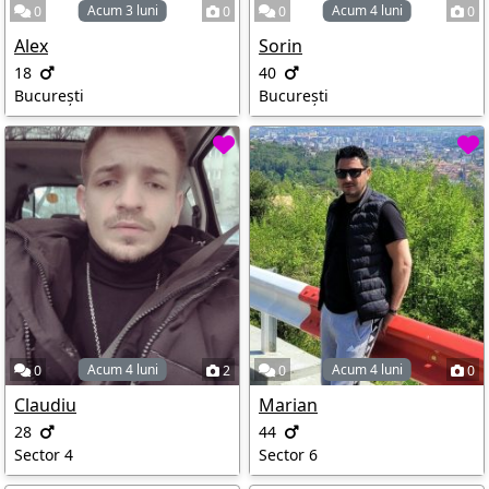
Acum 3 luni
Acum 4 luni
0
0
0
0
Alex
Sorin
18
40
București
București
Acum 4 luni
Acum 4 luni
0
2
0
0
Claudiu
Marian
28
44
Sector 4
Sector 6