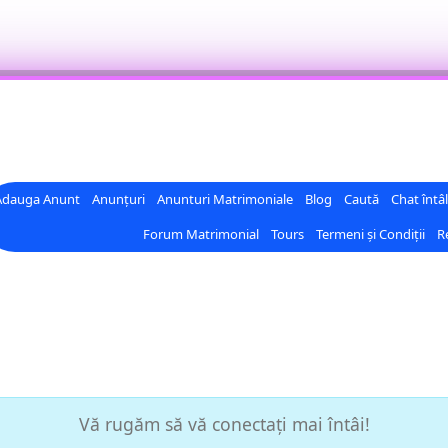
Adauga Anunt
Anunțuri
Anunturi Matrimoniale
Blog
Caută
Chat întâl
Forum Matrimonial
Tours
Termeni și Condiții
Re
Vă rugăm să vă conectați mai întâi!