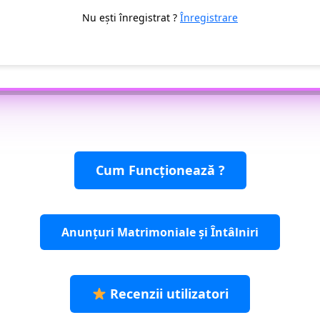
Nu ești înregistrat ?
Înregistrare
A
lt
e
r
n
a
ti
v
Cum Funcționează ?
e
:
Anunțuri Matrimoniale și Întâlniri
Recenzii utilizatori