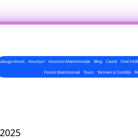
Adauga Anunt
Anunțuri
Anunturi Matrimoniale
Blog
Caută
Chat întâl
Forum Matrimonial
Tours
Termeni și Condiții
Re
 2025