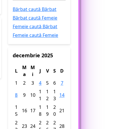
Bărbat caută Bărbat
Bărbat caută Femeie
Femeie caută Bărbat
Femeie caută Femeie
decembrie 2025
M
M
L
J
V
S
D
a
i
1
2
3
4
5
6
7
1
1
1
8
9
10
14
1
2
3
1
1
1
2
16
17
21
5
8
9
0
2
2
2
2
23
24
28