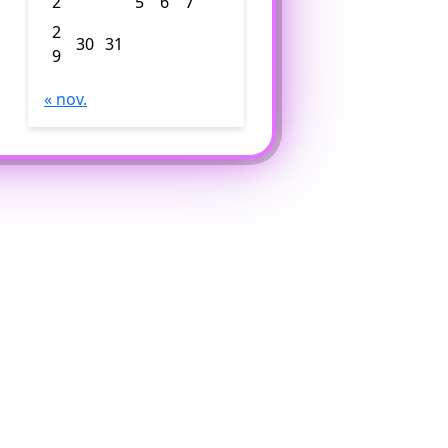
2
5
6
7
2
30
31
9
« nov.