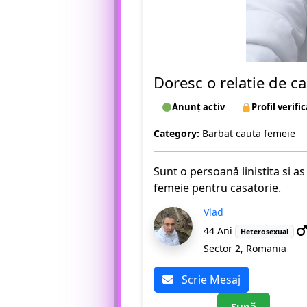
Doresc o relatie de c
Anunț activ
Profil verific
Category:
Barbat cauta femeie
Sunt o persoanå linistita si a
femeie pentru casatorie.
Vlad
44 Ani
Heterosexual
Sector 2, Romania
Scrie Mesaj
Sună