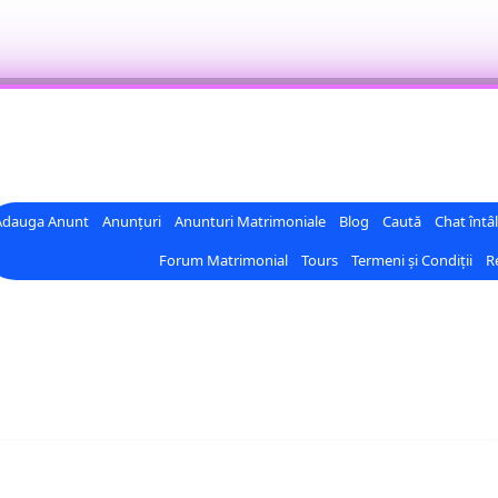
Adauga Anunt
Anunțuri
Anunturi Matrimoniale
Blog
Caută
Chat întâl
Forum Matrimonial
Tours
Termeni și Condiții
Re